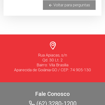
Voltar para perguntas
Rua Apiacas, s/n
Qd. 30 Lt. 2
Bairro: Vila Brasília
Aparecida de Goiânia-GO / CEP: 74.905-130
Fale Conosco
(62) 3280-1200