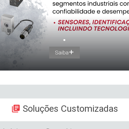
.
Saiba
Soluções Customizadas
library_books