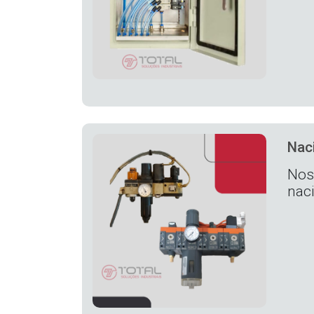
Naci
Nos
nac