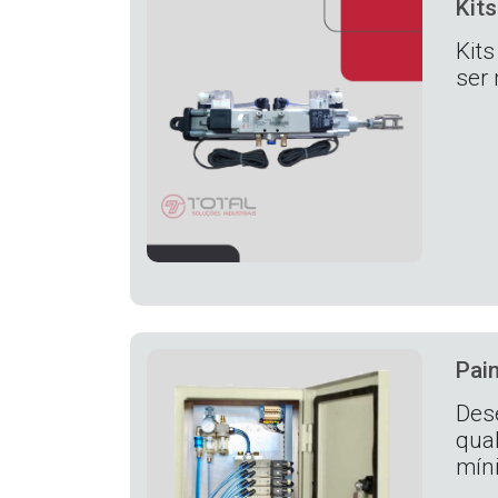
Kit
Kit
ser
Pai
Des
qua
mín