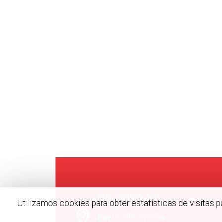
Rua Apiacas, s/n
Utilizamos cookies para obter estatísticas de visitas
Qd. 30 Lt. 2
Bairro: Vila Brasília