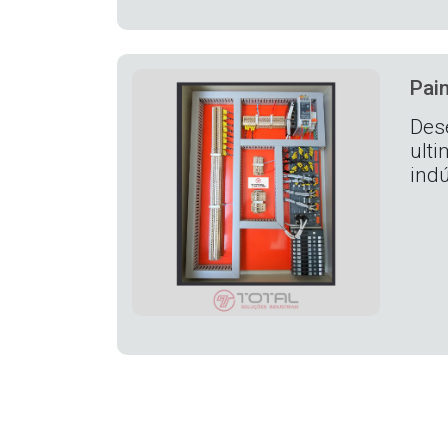
Pain
Des
ult
indú